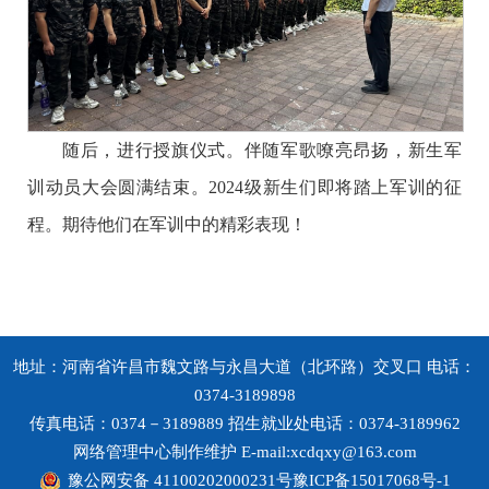
随后，进行授旗仪式。伴随军歌嘹亮昂扬，新生军
训动员大会圆满结束。2024级新生们即将踏上军训的征
程。期待他们在军训中的精彩表现！
地址：河南省许昌市魏文路与永昌大道（北环路）交叉口 电话：
0374-3189898
传真电话：0374－3189889 招生就业处电话：0374-3189962
网络管理中心制作维护 E-mail:xcdqxy@163.com
豫公网安备 41100202000231号
豫ICP备15017068号-1